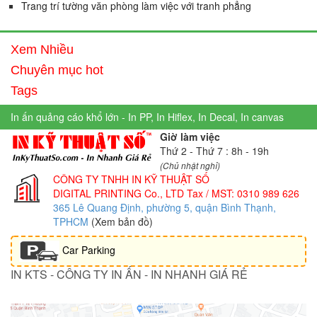
Trang trí tường văn phòng làm việc với tranh phẳng
Xem Nhiều
Chuyên mục hot
Tags
In ấn quảng cáo khổ lớn - In PP, In Hiflex, In Decal, In canvas
Giờ làm việc
Thứ 2 - Thứ 7 : 8h - 19h
(Chủ nhật nghỉ)
CÔNG TY TNHH IN KỸ THUẬT SỐ
DIGITAL PRINTING Co., LTD
Tax / MST: 0310 989 626
365 Lê Quang Định, phường 5, quận Bình Thạnh,
TPHCM
(Xem bản đồ)
Car Parking
IN KTS - CÔNG TY IN ẤN - IN NHANH GIÁ RẺ