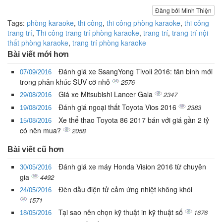
Đăng bởi Minh Thiện
Tags:
phòng karaoke
,
thi công
,
thi công phòng karaoke
,
thi công
trang trí
,
Thi công trang trí phòng karaoke
,
trang trí
,
trang trí nội
thất phòng karaoke
,
trang trí phòng karaoke
Bài viết mới hơn
Đánh giá xe SsangYong Tivoli 2016: tân binh mới
07/09/2016
trong phân khúc SUV cỡ nhỏ
2576
Giá xe Mitsubishi Lancer Gala
2347
29/08/2016
Đánh giá ngoại thất Toyota Vios 2016
2383
19/08/2016
Xe thể thao Toyota 86 2017 bán với giá gần 2 tỷ
15/08/2016
có nên mua?
2058
Bài viết cũ hơn
Đánh giá xe máy Honda Vision 2016 từ chuyên
30/05/2016
gia
4492
Đèn dầu điện tử cảm ứng nhiệt không khói
24/05/2016
1571
Tại sao nên chọn kỹ thuật in kỹ thuật số
1676
18/05/2016