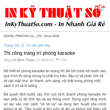
Toggl
navig
DIGITAL PRINTING Co., LTD - Since 2006
Trang chủ
Tư vấn giải đáp
Thi công trang trí phòng karaoke
Đăng bởi
Minh Thiện
| 31/05/2016 |
1722
Để thiết kế phòng karaoke ấn tượng thì đòi hỏi trước khi bước vào
quá trình thi công chúng ta phải tìm hiểu, đầu tư và phân tích về
về các mặt như: ân thanh, ánh sáng, nội thất trong phòng một
cách tỉ mỉ và kĩ lưỡng.
Đã quyết định bước vào lĩnh vực kinh doanh phòng karaoke thì
bạn phải có đủ tỉnh táo và sự thông minh. Đừng nghĩ rằng mình
cứ lao vào một cách "vô tội vạ" và dùng tâm huyết của mình
không là đủ. Tâm huyết là thứ luôn đi đôi và không thể thiếu với