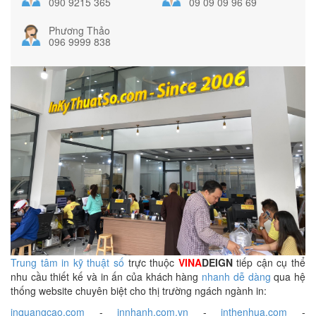
090 9215 365
09 09 09 96 69
Phương Thảo
096 9999 838
Trung tâm in kỹ thuật số
trực thuộc
VINA
DEIGN
tiếp cận cụ thể
nhu cầu thiết kế và in ấn của khách hàng
nhanh dễ dàng
qua hệ
thống website chuyên biệt cho thị trường ngách ngành in:
inquangcao.com
-
innhanh.com.vn
-
inthenhua.com
-