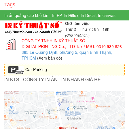
Tags
In ấn quảng cáo khổ lớn - In PP, In Hiflex, In Decal, In canvas
Giờ làm việc
Thứ 2 - Thứ 7 : 8h - 19h
(Chủ nhật nghỉ)
CÔNG TY TNHH IN KỸ THUẬT SỐ
DIGITAL PRINTING Co., LTD
Tax / MST: 0310 989 626
365 Lê Quang Định, phường 5, quận Bình Thạnh,
TPHCM
(Xem bản đồ)
Car Parking
IN KTS - CÔNG TY IN ẤN - IN NHANH GIÁ RẺ