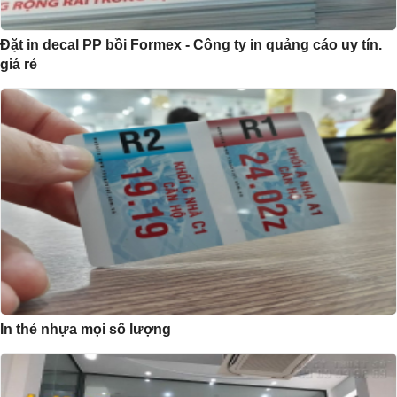
Đặt in decal PP bồi Formex - Công ty in quảng cáo uy tín.
giá rẻ
In thẻ nhựa mọi số lượng