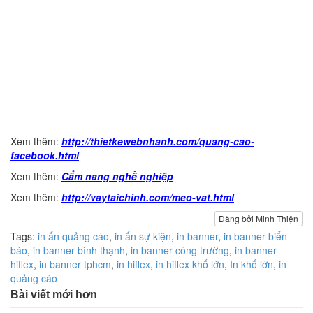
Xem thêm:
http://thietkewebnhanh.com/quang-cao-
facebook.html
Xem thêm:
Cẩm nang nghề nghiệp
Xem thêm:
http://vaytaichinh.com/meo-vat.html
Đăng bởi Minh Thiện
Tags:
in ấn quảng cáo
,
in ấn sự kiện
,
in banner
,
in banner biển
báo
,
in banner bình thạnh
,
in banner công trường
,
in banner
hiflex
,
in banner tphcm
,
in hiflex
,
in hiflex khổ lớn
,
In khổ lớn
,
in
quảng cáo
Bài viết mới hơn