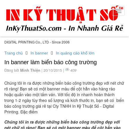
Toggl
navig
DIGITAL PRINTING Co., LTD - Since 2006
Trang chủ
In banner
In quảng cáo khổ lớn
In banner làm biển báo công trường
Đăng bởi
Minh Thiện
| 20/10/2015 |
409
Chúng tôi in ra được những biển báo công trường đẹp với nét chữ
rõ ràng! Bạn sẽ có một banner màu để cột hẳn vào hàng rào
hoặc quấn vào một tấm ván. Với tốc độ in nhanh hoàn thành
trong 1-2 ngày tùy theo số lượng và kích thước in, bạn sẽ có biển
báo công trường giá rẻ tại Cty TNHH In Kỹ Thuật Số - Digital
Printing. Đặc điểm
Chúng tôi in ra được những biển báo công trường đẹp với
nét chữ rõ ràng! Bạn sẽ có một banner màu để cột hẳn vào