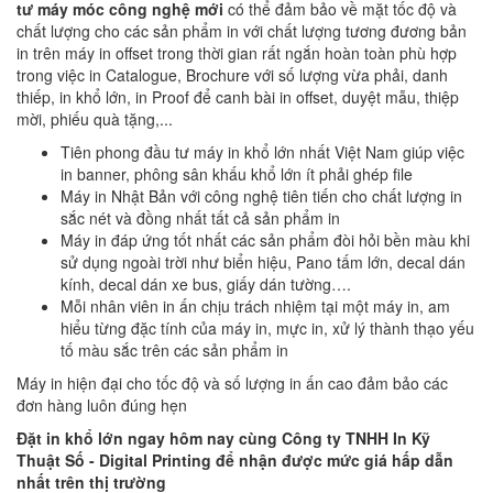
tư máy móc công nghệ mới
có thể đảm bảo về mặt tốc độ và
chất lượng cho các sản phẩm in với chất lượng tương đương bản
in trên máy in offset trong thời gian rất ngắn hoàn toàn phù hợp
trong việc in Catalogue, Brochure với số lượng vừa phải, danh
thiếp, in khổ lớn, in Proof để canh bài in offset, duyệt mẫu, thiệp
mời, phiếu quà tặng,...
Tiên phong đầu tư máy in khổ lớn nhất Việt Nam giúp việc
in banner, phông sân khấu khổ lớn ít phải ghép file
Máy in Nhật Bản với công nghệ tiên tiến cho chất lượng in
sắc nét và đồng nhất tất cả sản phẩm in
Máy in đáp ứng tốt nhất các sản phẩm đòi hỏi bền màu khi
sử dụng ngoài trời như biển hiệu, Pano tấm lớn, decal dán
kính, decal dán xe bus, giấy dán tường….
Mỗi nhân viên in ấn chịu trách nhiệm tại một máy in, am
hiểu từng đặc tính của máy in, mực in, xử lý thành thạo yếu
tố màu sắc trên các sản phẩm in
Máy in hiện đại cho tốc độ và số lượng in ấn cao đảm bảo các
đơn hàng luôn đúng hẹn
Đặt in khổ lớn ngay hôm nay cùng Công ty TNHH In Kỹ
Thuật Số - Digital Printing để nhận được mức giá hấp dẫn
nhất trên thị trường