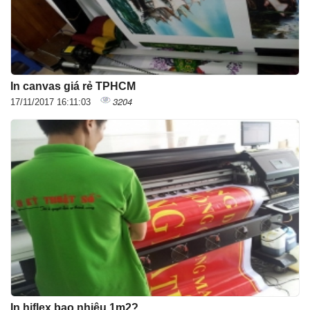
In canvas giá rẻ TPHCM
3204
17/11/2017 16:11:03
In hiflex bao nhiêu 1m2?