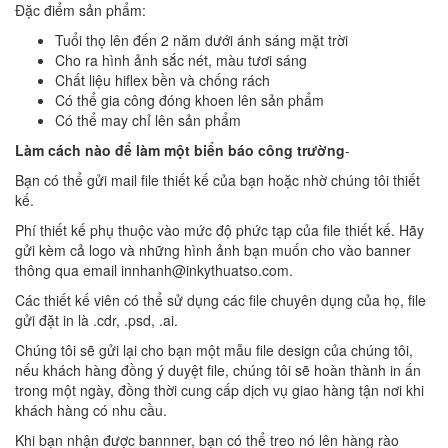
Đặc điểm sản phẩm:
Tuổi thọ lên đến 2 năm dưới ánh sáng mặt trời
Cho ra hình ảnh sắc nét, màu tươi sáng
Chất liệu hiflex bền và chống rách
Có thể gia công đóng khoen lên sản phẩm
Có thể may chỉ lên sản phẩm
Làm cách nào để làm một biển báo công trường
-
Bạn có thể gửi mail file thiết kế của bạn hoặc nhờ chúng tôi thiết
kế.
Phí thiết kế phụ thuộc vào mức độ phức tạp của file thiết kế. Hãy
gửi kèm cả logo và những hình ảnh bạn muốn cho vào banner
thông qua email innhanh@inkythuatso.com.
Các thiết kế viên có thể sử dụng các file chuyên dụng của họ, file
gửi đặt in là .cdr, .psd, .ai.
Chúng tôi sẽ gửi lại cho bạn một mẫu file design của chúng tôi,
nếu khách hàng đồng ý duyệt file, chúng tôi sẽ hoàn thành in ấn
trong một ngày, đồng thời cung cấp dịch vụ giao hàng tận nơi khi
khách hàng có nhu cầu.
Khi bạn nhận được bannner, bạn có thể treo nó lên hàng rào