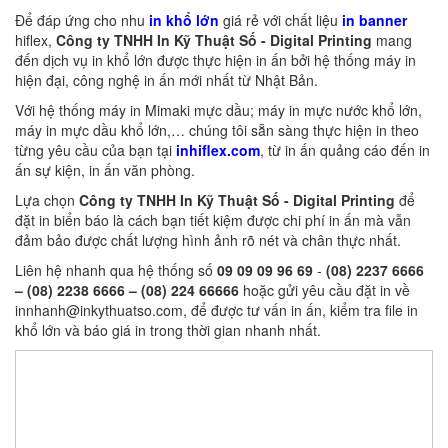
Để đáp ứng cho nhu
in khổ lớn
giá rẻ với chất liệu
in banner
hiflex,
Công ty TNHH In Kỹ Thuật Số - Digital Printing
mang
đến dịch vụ in khổ lớn được thực hiện in ấn bởi hệ thống máy in
hiện đại, công nghệ in ấn mới nhất từ Nhật Bản.
Với hệ thống máy in Mimaki mực dầu; máy in mực nước khổ lớn,
máy in mực dầu khổ lớn,… chúng tôi sẵn sàng thực hiện in theo
từng yêu cầu của bạn tại
inhiflex.com
, từ in ấn quảng cáo đến in
ấn sự kiện, in ấn văn phòng.
Lựa chọn
Công ty TNHH In Kỹ Thuật Số - Digital Printing
để
đặt in biển báo là cách bạn tiết kiệm được chi phí in ấn mà vẫn
đảm bảo được chất lượng hình ảnh rõ nét và chân thực nhất.
Liên hệ nhanh qua hệ thống số
09 09 09 96 69
-
(08) 2237 6666
– (08) 2238 6666 – (08) 224 66666
hoặc gửi yêu cầu đặt in về
innhanh@inkythuatso.com, để được tư vấn in ấn, kiểm tra file in
khổ lớn và báo giá in trong thời gian nhanh nhất.