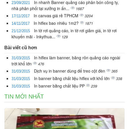
In nhanh Banner quảng cáo phân bón công ty,
23/09/2021
nhà phân phối tại xưởng in ấn...
1687
In canvas giá rẻ TPHCM
3204
17/11/2017
In hiflex bao nhiêu 1m2?
1871
14/11/2017
In tờ rơi quảng cáo, in tờ rơi giảm giá, in tờ rơi
21/12/2015
khuyến mãi - Inkythua...
129
Bài viết cũ hơn
In hiflex làm banner, băng rôn quảng cáo ngoài
31/03/2015
trời khổ lớn
476
Dịch vụ in banner dùng để treo cột đèn
365
31/03/2015
In banner bằng chất liệu hiflex với khổ lớn
338
31/03/2015
In banner bằng chất liệu PP
239
31/03/2015
TIN MỚI NHẤT