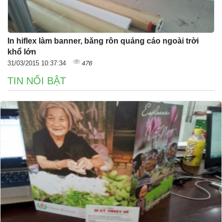
In hiflex làm banner, băng rôn quảng cáo ngoài trời
khổ lớn
476
31/03/2015 10:37:34
TIN NỔI BẬT