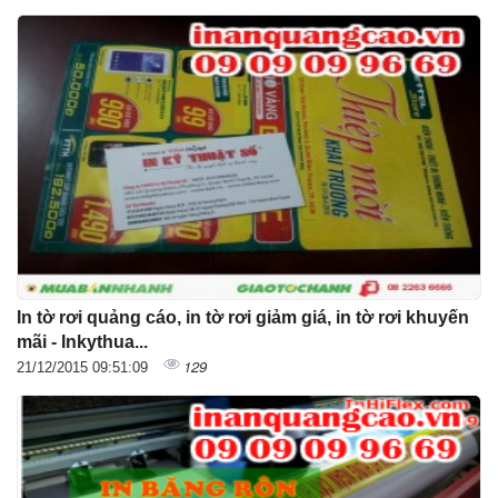
In tờ rơi quảng cáo, in tờ rơi giảm giá, in tờ rơi khuyến
mãi - Inkythua...
129
21/12/2015 09:51:09