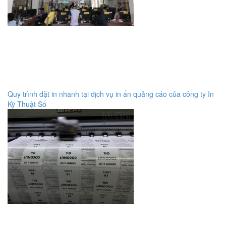
Quy trình đặt in nhanh tại dịch vụ in ấn quảng cáo của công ty In
Kỹ Thuật Số