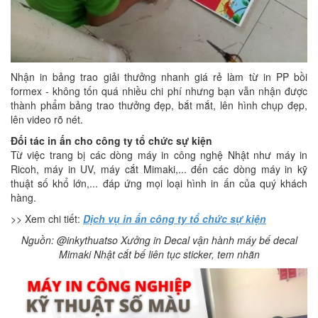
Nhận in bảng trao giải thưởng nhanh giá rẻ làm từ in PP bồi
formex - không tốn quá nhiều chi phí nhưng bạn vẫn nhận được
thành phẩm bảng trao thưởng đẹp, bắt mắt, lên hình chụp đẹp,
lên video rõ nét.
Đối tác in ấn cho công ty tổ chức sự kiện
Từ việc trang bị các dòng máy in công nghệ Nhật như máy in
Ricoh, máy in UV, máy cắt Mimaki,... đến các dòng máy in kỹ
thuật số khổ lớn,... đáp ứng mọi loại hình in ấn của quý khách
hàng.
>> Xem chi tiết:
Dịch vụ in ấn công ty tổ chức sự kiện
Nguồn: @inkythuatso Xưởng in Decal vận hành máy bế decal
Mimaki Nhật cắt bế liên tục sticker, tem nhãn