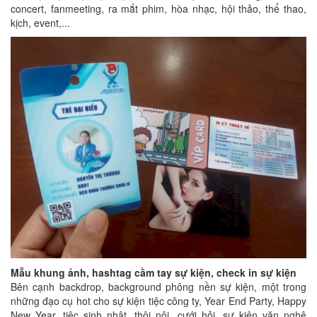
concert, fanmeeting, ra mắt phim, hòa nhạc, hội thảo, thể thao,
kịch, event,...
Mẫu khung ảnh, hashtag cầm tay sự kiện, check in sự kiện
Bên cạnh backdrop, background phông nền sự kiện, một trong
những đạo cụ hot cho sự kiện tiệc công ty, Year End Party, Happy
New Year, tiệc sinh nhật, thôi nôi, cưới hỏi, sự kiện văn nghệ