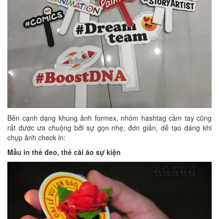
Bên cạnh dạng khung ảnh formex, nhóm hashtag cầm tay cũng
rất được ưa chuộng bởi sự gọn nhẹ, đơn giản, dễ tạo dáng khi
chụp ảnh check in:
Mẫu in thẻ đeo, thẻ cài áo sự kiện