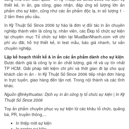
thiết kế, in ấn, gia công, giao nhận, đáp ứng số lượng lớn ấn
phẩm cho sự kiện, cũng như các ẩn phẩm độc lạ, in số lượng 1 -
2 tấm theo yêu cầu.
In Kỹ Thuật Số Since 2006 tự hào là đơn vị đối tác in ấn chuyên
nghiệp thành viên là công ty, nhân viên, các Êkip tổ chức sự kiện
tại chuyên mục Tổ chức sự kiện tại MuaBanNhanh.com với chi
phí ưu đãi, hỗ trợ thiết kế, in test mẫu, báo giá nhanh, tư vấn
chuyên nghiệp.
Lập kế hoạch thiết kế & in ấn các ấn phẩm dành cho sự kiện
Được đánh giá là công ty in ấn chất lượng, giá rẻ và uy tín nhất
TP HCM. Giải pháp tiết kiệm chi phí và thời gian đi lại cho quý
khách cần in ấn - In Kỹ Thuật Số Since 2006 tiếp nhận đơn hàng
in trực tuyến, giao hàng đến tận nơi. Trong nội thành và các tỉnh
khác.
Nguồn @inkythuatso: Dịch vụ in ấn công ty tổ chức sự kiện | In Kỹ
Thuật Số Since 2006
Top ấn phẩm chuyên phục vụ sự kiện từ các khâu tổ chức, quảng
bá, PR, truyền thông,...
In thiệp mời sự kiện
In poster sự kiện