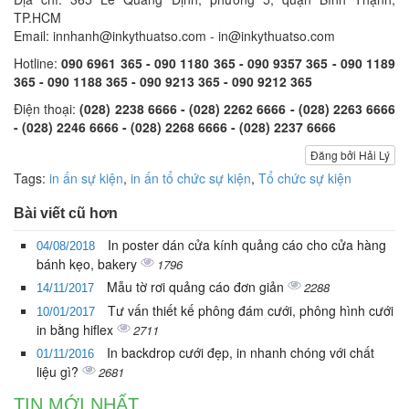
TP.HCM
Email: innhanh@inkythuatso.com - in@inkythuatso.com
Hotline:
090 6961 365 - 090 1180 365 - 090 9357 365 - 090 1189
365 - 090 1188 365 - 090 9213 365 - 090 9212 365
Điện thoại:
(028) 2238 6666 - (028) 2262 6666 - (028) 2263 6666
- (028) 2246 6666 - (028) 2268 6666 - (028) 2237 6666
Đăng bởi Hải Lý
Tags:
in ấn sự kiện
,
in ấn tổ chức sự kiện
,
Tổ chức sự kiện
Bài viết cũ hơn
In poster dán cửa kính quảng cáo cho cửa hàng
04/08/2018
bánh kẹo, bakery
1796
Mẫu tờ rơi quảng cáo đơn giản
2288
14/11/2017
Tư vấn thiết kế phông đám cưới, phông hình cưới
10/01/2017
in bằng hiflex
2711
In backdrop cưới đẹp, in nhanh chóng với chất
01/11/2016
liệu gì?
2681
TIN MỚI NHẤT