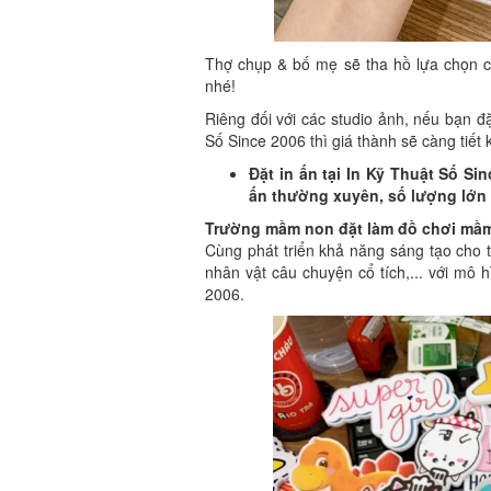
Thợ chụp & bố mẹ sẽ tha hồ lựa chọn c
nhé!
Riêng đối với các studio ảnh, nếu bạn đ
Số Since 2006 thì giá thành sẽ càng tiết 
Đặt in ấn tại In Kỹ Thuật Số S
ấn thường xuyên, số lượng lớn
Trường mầm non đặt làm đồ chơi mầm
Cùng phát triển khả năng sáng tạo cho t
nhân vật câu chuyện cổ tích,... với mô 
2006.