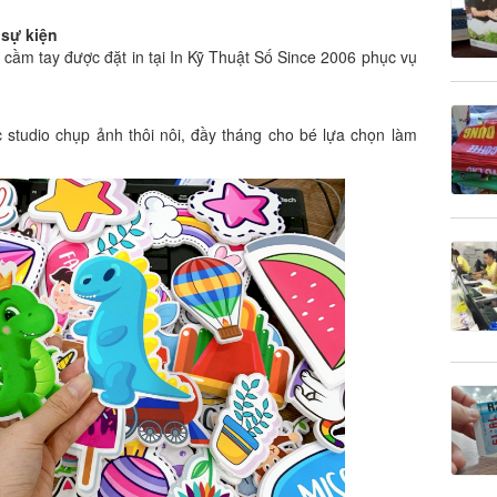
 sự kiện
 cầm tay được đặt in tại In Kỹ Thuật Số Since 2006 phục vụ
c studio chụp ảnh thôi nôi, đầy tháng cho bé lựa chọn làm