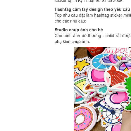
sticker tại In Kỹ Thuật Số Since 2006.
Hashtag cầm tay design theo yêu cầu
Top nhu cầu đặt làm hashtag sticker mini
cho các nhu cầu:
Studio chụp ảnh cho bé
Các hình ảnh dễ thương - chibi rất đượ
phụ kiện chụp ảnh.