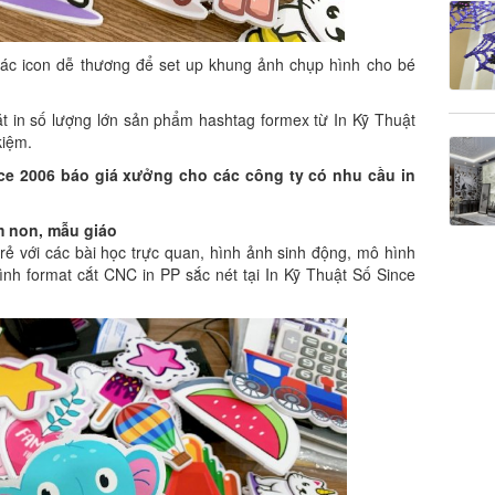
ác icon dễ thương để set up khung ảnh chụp hình cho bé
ặt in số lượng lớn sản phẩm hashtag formex từ In Kỹ Thuật
kiệm.
ince 2006 báo giá xưởng cho các công ty có nhu cầu in
 non, mẫu giáo
rẻ với các bài học trực quan, hình ảnh sinh động, mô hình
hình format cắt CNC in PP sắc nét tại In Kỹ Thuật Số Since