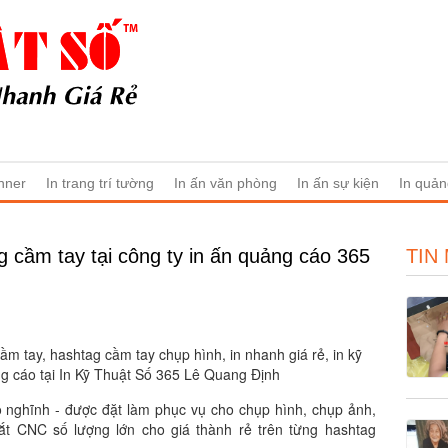
nner
In trang trí tường
In ấn văn phòng
In ấn sự kiện
In quản
g cầm tay tại công ty in ấn quảng cáo 365
TIN
cầm tay, hashtag cầm tay chụp hình, in nhanh giá rẻ, in kỹ
quảng cáo tại In Kỹ Thuật Số 365 Lê Quang Định
ộ nghĩnh - được đặt làm phục vụ cho chụp hình, chụp ảnh,
cắt CNC số lượng lớn cho giá thành rẻ trên từng hashtag