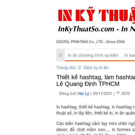
DIGITAL PRINTING Co., LTD - Since 2006
In ấn chương trình sự kiện
In ba
Trang chủ
Dịch vụ in ấn
Thiết kế hashtag, làm hashta
Lê Quang Định TPHCM
Đăng bởi
Hải Lý
| 09/11/2021 |
2070
In hashtag, thiết kế hashtag, in hashtag 
thuật số, in lấy liền, thiết kế in, in ấn 
Các biển hashtag cầm tay mini chibi ng
decor, đồ chơi mầm non,... in formex 