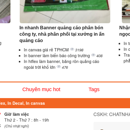
In nhanh Banner quảng cáo phân bón
Nhận
công ty, nhà phân phối tại xưởng in ấn
ngọc
quảng cáo
g
In 
In 
In canvas giá rẻ TPHCM
3198
Tra
In banner làm biển báo công trường
408
ph
In hiflex làm banner, băng rôn quảng cáo
ngoài trời khổ lớn
476
Chuyên mục hot
Tags
lex, In Decal, In canvas
CSKH: CHATNHA
Giờ làm việc
Thứ 2 - Thứ 7 : 8h - 19h
(Chủ nhật nghỉ)