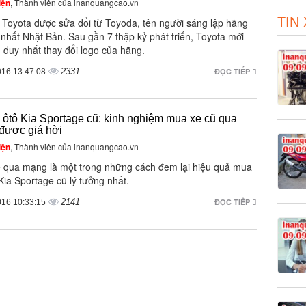
iện
, Thành viên của inanquangcao.vn
TIN
n Toyota được sửa đổi từ Toyoda, tên người sáng lập hãng
 nhất Nhật Bản. Sau gần 7 thập kỷ phát triển, Toyota mới
 duy nhất thay đổi logo của hãng.
2331
ĐỌC TIẾP
016 13:47:08
 ôtô Kia Sportage cũ: kinh nghiệm mua xe cũ qua
được giá hời
iện
, Thành viên của inanquangcao.vn
 qua mạng là một trong những cách đem lại hiệu quả mua
Kia Sportage cũ lý tưởng nhất.
2141
ĐỌC TIẾP
016 10:33:15