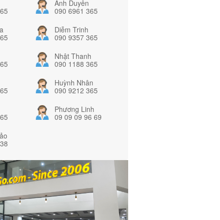
Ánh Duyên
365
090 6961 365
a
Diễm Trinh
365
090 9357 365
Nhật Thanh
365
090 1188 365
Huỳnh Nhân
365
090 9212 365
Phương Linh
365
09 09 09 96 69
ảo
838