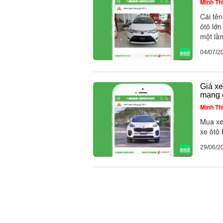
Minh Th
Cái tê
ôtô lớn
một lần
04/07/2
Giá xe
mạng 
Minh Th
Mua xe
xe ôtô 
29/06/2