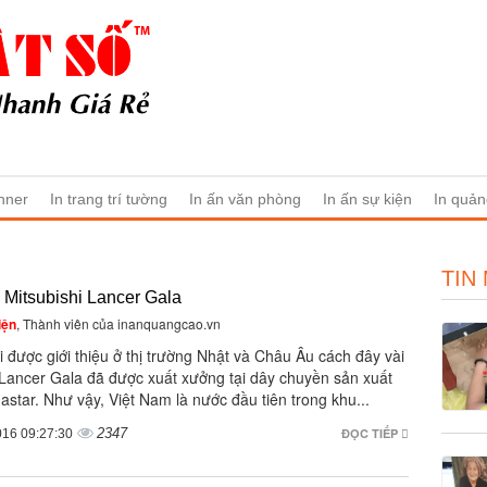
nner
In trang trí tường
In ấn văn phòng
In ấn sự kiện
In quản
TIN
 Mitsubishi Lancer Gala
iện
, Thành viên của inanquangcao.vn
 được giới thiệu ở thị trường Nhật và Châu Âu cách đây vài
 Lancer Gala đã được xuất xưởng tại dây chuyền sản xuất
astar. Như vậy, Việt Nam là nước đầu tiên trong khu...
2347
ĐỌC TIẾP
016 09:27:30