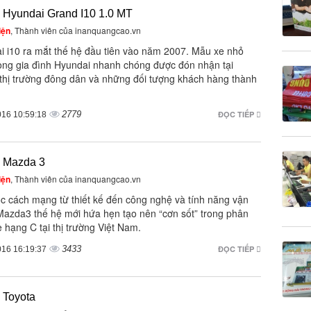
 Hyundai Grand I10 1.0 MT
iện
, Thành viên của inanquangcao.vn
i i10 ra mắt thế hệ đầu tiên vào năm 2007. Mẫu xe nhỏ
rong gia đình Hyundai nhanh chóng được đón nhận tại
thị trường đông dân và những đối tượng khách hàng thành
2779
ĐỌC TIẾP
016 10:59:18
e Mazda 3
iện
, Thành viên của inanquangcao.vn
ộc cách mạng từ thiết kế đến công nghệ và tính năng vận
Mazda3 thế hệ mới hứa hẹn tạo nên “cơn sốt” trong phân
 hạng C tại thị trường Việt Nam.
3433
ĐỌC TIẾP
016 16:19:37
 Toyota