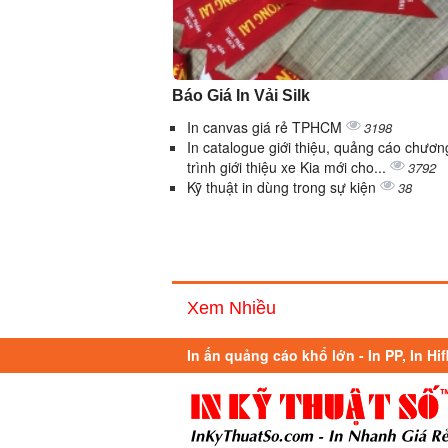
Báo Giá In Vải Silk
In canvas giá rẻ TPHCM
3198
In catalogue giới thiệu, quảng cáo chươn
trình giới thiệu xe Kia mới cho...
3792
Kỹ thuật in dùng trong sự kiện
38
Xem Nhiều
In ấn quảng cáo khổ lớn - In PP, In Hif