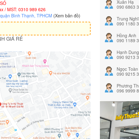
Xuân Hạ
 SỐ
090 6863 
x / MST: 0310 989 626
, quận Bình Thạnh, TPHCM
(Xem bản đồ)
Trung Nghĩ
090 1180 
Hồng Anh
NH GIÁ RẺ
090 1189 
Hạnh Dung
090 9213 
Ngọc Toàn
090 9215 
Phương Th
096 9999 