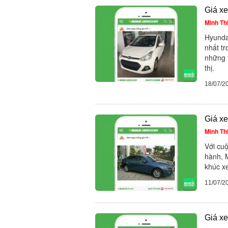
Giá xe
Minh Th
Hyunda
nhất t
những 
thị.
18/07/2
Giá x
Minh Th
Với cu
hành, 
khúc xe
11/07/2
Giá xe