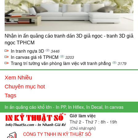
Nhận in ấn quảng cáo tranh dán 3D giả ngọc - tranh 3D giả
ngọc TPHCM
In tranh ngựa 3D
3446
In canvas giá rẻ TPHCM
3203
Trang trí tường văn phòng làm việc với tranh phẳng
3179
Xem Nhiều
Chuyên mục hot
Tags
In ấn quảng cáo khổ lớn - In PP, In Hiflex, In Decal, In canvas
Giờ làm việc
Thứ 2 - Thứ 7 : 8h - 19h
(Chủ nhật nghỉ)
CÔNG TY TNHH IN KỸ THUẬT SỐ