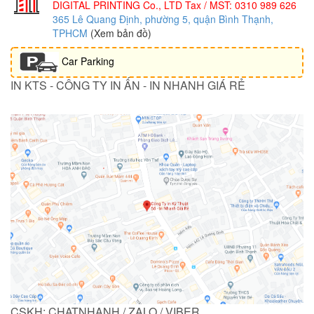
DIGITAL PRINTING Co., LTD
Tax / MST: 0310 989 626
365 Lê Quang Định, phường 5, quận Bình Thạnh,
TPHCM
(Xem bản đồ)
Car Parking
IN KTS - CÔNG TY IN ẤN - IN NHANH GIÁ RẺ
CSKH: CHATNHANH / ZALO / VIBER