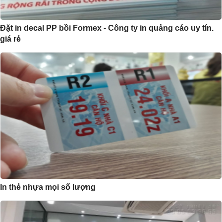
Đặt in decal PP bồi Formex - Công ty in quảng cáo uy tín.
giá rẻ
In thẻ nhựa mọi số lượng