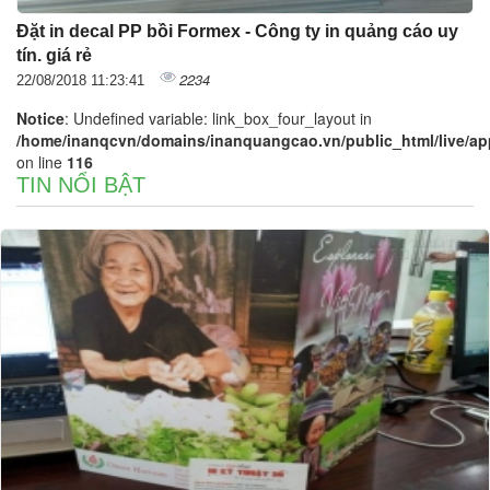
Đặt in decal PP bồi Formex - Công ty in quảng cáo uy
tín. giá rẻ
2234
22/08/2018 11:23:41
Notice
: Undefined variable: link_box_four_layout in
/home/inanqcvn/domains/inanquangcao.vn/public_html/live/app/
on line
116
TIN NỔI BẬT