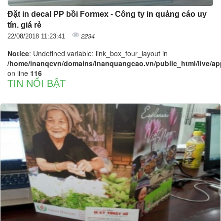
Đặt in decal PP bồi Formex - Công ty in quảng cáo uy
tín. giá rẻ
2234
22/08/2018 11:23:41
Notice
: Undefined variable: link_box_four_layout in
/home/inanqcvn/domains/inanquangcao.vn/public_html/live/app/
on line
116
TIN NỔI BẬT