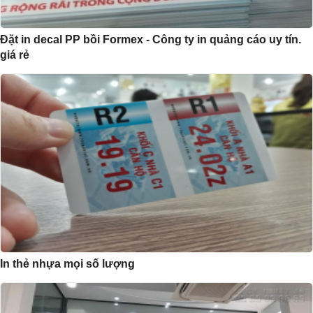
Đặt in decal PP bồi Formex - Công ty in quảng cáo uy tín.
giá rẻ
In thẻ nhựa mọi số lượng