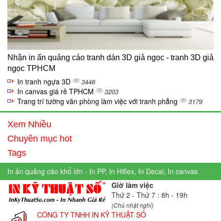
Nhận in ấn quảng cáo tranh dán 3D giả ngọc - tranh 3D giả
ngọc TPHCM
In tranh ngựa 3D
3446
In canvas giá rẻ TPHCM
3203
Trang trí tường văn phòng làm việc với tranh phẳng
3179
Xem Nhiều
Chuyên mục hot
Tags
In ấn quảng cáo khổ lớn - In PP, In Hiflex, In Decal, In canvas
Giờ làm việc
Thứ 2 - Thứ 7 : 8h - 19h
(Chủ nhật nghỉ)
CÔNG TY TNHH IN KỸ THUẬT SỐ