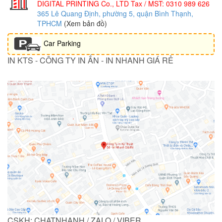
DIGITAL PRINTING Co., LTD
Tax / MST: 0310 989 626
365 Lê Quang Định, phường 5, quận Bình Thạnh,
TPHCM
(Xem bản đồ)
Car Parking
IN KTS - CÔNG TY IN ẤN - IN NHANH GIÁ RẺ
CSKH: CHATNHANH / ZALO / VIBER