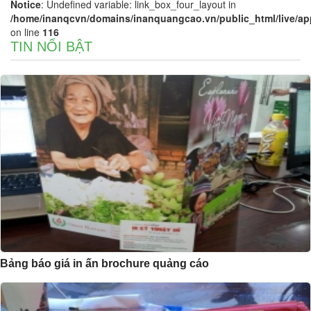
Notice
: Undefined variable: link_box_four_layout in
/home/inanqcvn/domains/inanquangcao.vn/public_html/live/app/
on line
116
TIN NỔI BẬT
Bảng báo giá in ấn brochure quảng cáo