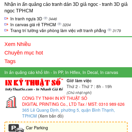
Nhận in ấn quảng cáo tranh dán 3D giả ngọc - tranh 3D giả
ngọc TPHCM
In tranh ngựa 3D
3446
In canvas giá rẻ TPHCM
3204
Trang trí tường văn phòng làm việc với tranh phẳng
3179
Xem Nhiều
Chuyên mục hot
Tags
In ấn quảng cáo khổ lớn - In PP, In Hiflex, In Decal, In canvas
Giờ làm việc
Thứ 2 - Thứ 7 : 8h - 19h
(Chủ nhật nghỉ)
CÔNG TY TNHH IN KỸ THUẬT SỐ
DIGITAL PRINTING Co., LTD
Tax / MST: 0310 989 626
365 Lê Quang Định, phường 5, quận Bình Thạnh,
TPHCM
(Xem bản đồ)
Car Parking