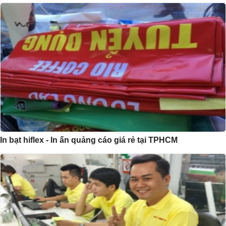
In bạt hiflex - In ấn quảng cáo giá rẻ tại TPHCM