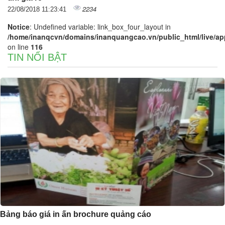
2234
22/08/2018 11:23:41
Notice
: Undefined variable: link_box_four_layout in
/home/inanqcvn/domains/inanquangcao.vn/public_html/live/app/
on line
116
TIN NỔI BẬT
Bảng báo giá in ấn brochure quảng cáo