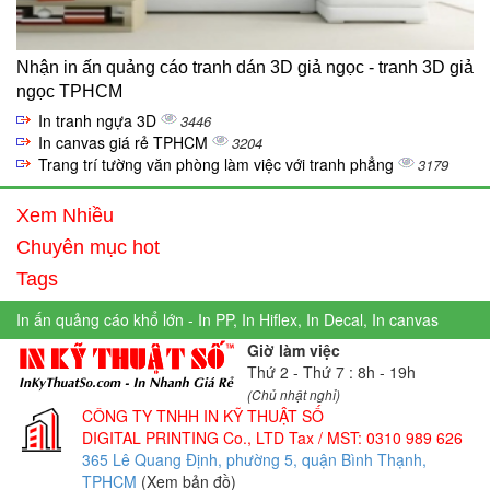
Nhận in ấn quảng cáo tranh dán 3D giả ngọc - tranh 3D giả
ngọc TPHCM
In tranh ngựa 3D
3446
In canvas giá rẻ TPHCM
3204
Trang trí tường văn phòng làm việc với tranh phẳng
3179
Xem Nhiều
Chuyên mục hot
Tags
In ấn quảng cáo khổ lớn - In PP, In Hiflex, In Decal, In canvas
Giờ làm việc
Thứ 2 - Thứ 7 : 8h - 19h
(Chủ nhật nghỉ)
CÔNG TY TNHH IN KỸ THUẬT SỐ
DIGITAL PRINTING Co., LTD
Tax / MST: 0310 989 626
365 Lê Quang Định, phường 5, quận Bình Thạnh,
TPHCM
(Xem bản đồ)