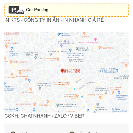
Car Parking
IN KTS - CÔNG TY IN ẤN - IN NHANH GIÁ RẺ
CSKH: CHATNHANH / ZALO / VIBER