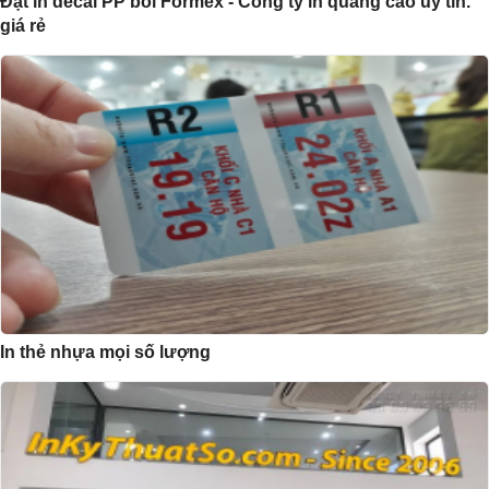
Đặt in decal PP bồi Formex - Công ty in quảng cáo uy tín.
giá rẻ
In thẻ nhựa mọi số lượng