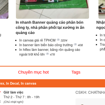
In nhanh Banner quảng cáo phân bón
Nhận
công ty, nhà phân phối tại xưởng in ấn
ngọc
quảng cáo
g
In 
In 
In canvas giá rẻ TPHCM
3204
Tra
In banner làm biển báo công trường
408
ph
In hiflex làm banner, băng rôn quảng cáo
ngoài trời khổ lớn
476
Chuyên mục hot
Tags
lex, In Decal, In canvas
CSKH: CHATNHA
Giờ làm việc
Thứ 2 - Thứ 7 : 8h - 19h
(Chủ nhật nghỉ)