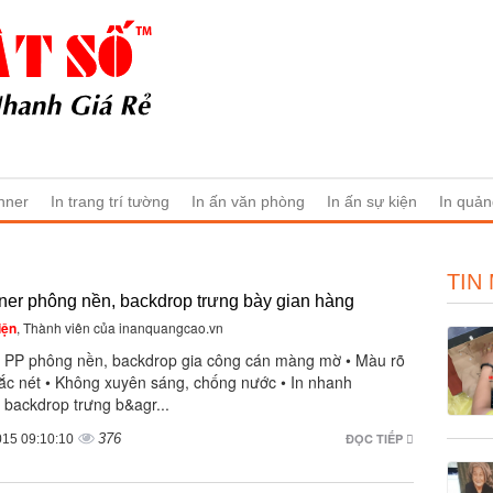
nner
In trang trí tường
In ấn văn phòng
In ấn sự kiện
In quản
TIN
ner phông nền, backdrop trưng bày gian hàng
iện
, Thành viên của inanquangcao.vn
 PP phông nền, backdrop gia công cán màng mờ • Màu rõ
sắc nét • Không xuyên sáng, chống nước • In nhanh
 backdrop trưng b&agr...
376
ĐỌC TIẾP
015 09:10:10