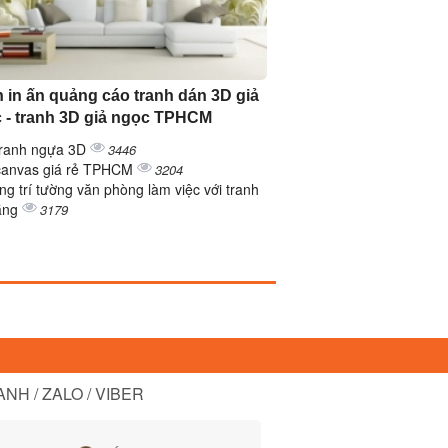
 in ấn quảng cáo tranh dán 3D giả
 - tranh 3D giả ngọc TPHCM
tranh ngựa 3D
3446
canvas giá rẻ TPHCM
3204
ng trí tường văn phòng làm việc với tranh
ẳng
3179
NH / ZALO / VIBER