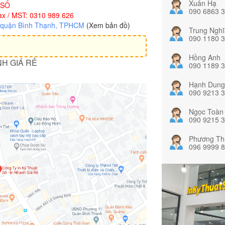
Xuân Hạ
 SỐ
090 6863 
x / MST: 0310 989 626
, quận Bình Thạnh, TPHCM
(Xem bản đồ)
Trung Nghĩ
090 1180 
Hồng Anh
NH GIÁ RẺ
090 1189 
Hạnh Dung
090 9213 
Ngọc Toàn
090 9215 
Phương Th
096 9999 