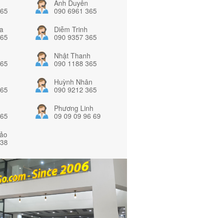
Ánh Duyên
365
090 6961 365
a
Diễm Trinh
365
090 9357 365
Nhật Thanh
365
090 1188 365
Huỳnh Nhân
365
090 9212 365
Phương Linh
365
09 09 09 96 69
ảo
838