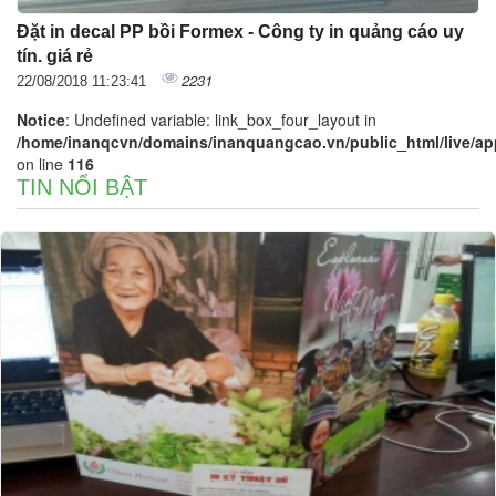
Đặt in decal PP bồi Formex - Công ty in quảng cáo uy
tín. giá rẻ
2231
22/08/2018 11:23:41
Notice
: Undefined variable: link_box_four_layout in
/home/inanqcvn/domains/inanquangcao.vn/public_html/live/app/
on line
116
TIN NỔI BẬT