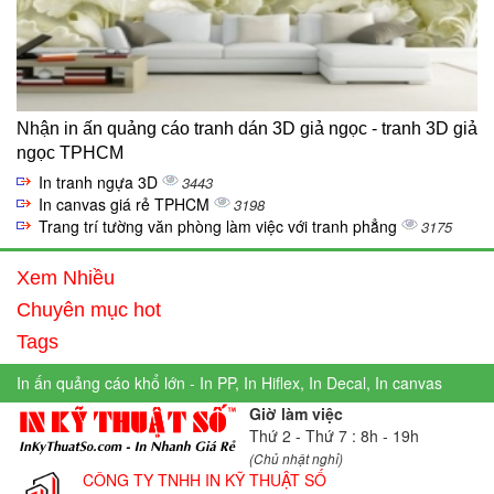
Nhận in ấn quảng cáo tranh dán 3D giả ngọc - tranh 3D giả
ngọc TPHCM
In tranh ngựa 3D
3443
In canvas giá rẻ TPHCM
3198
Trang trí tường văn phòng làm việc với tranh phẳng
3175
Xem Nhiều
Chuyên mục hot
Tags
In ấn quảng cáo khổ lớn - In PP, In Hiflex, In Decal, In canvas
Giờ làm việc
Thứ 2 - Thứ 7 : 8h - 19h
(Chủ nhật nghỉ)
CÔNG TY TNHH IN KỸ THUẬT SỐ