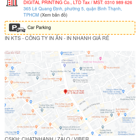
DIGITAL PRINTING Co., LTD
Tax / MST: 0310 989 626
365 Lê Quang Định, phường 5, quận Bình Thạnh,
TPHCM
(Xem bản đồ)
Car Parking
IN KTS - CÔNG TY IN ẤN - IN NHANH GIÁ RẺ
CSKH: CHATNHANH / ZALO / VIBER