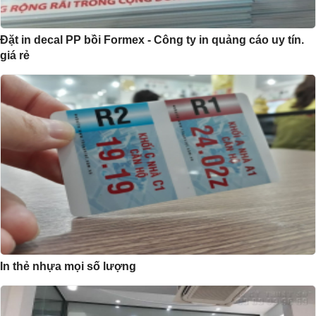
Đặt in decal PP bồi Formex - Công ty in quảng cáo uy tín.
giá rẻ
In thẻ nhựa mọi số lượng