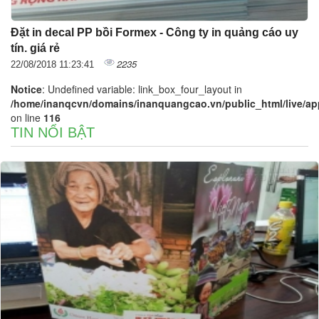
Đặt in decal PP bồi Formex - Công ty in quảng cáo uy
tín. giá rẻ
2235
22/08/2018 11:23:41
Notice
: Undefined variable: link_box_four_layout in
/home/inanqcvn/domains/inanquangcao.vn/public_html/live/app/
on line
116
TIN NỔI BẬT