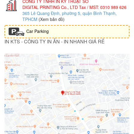
CÔNG TY TNHH IN KỸ THUẬT SỐ
DIGITAL PRINTING Co., LTD
Tax / MST: 0310 989 626
365 Lê Quang Định, phường 5, quận Bình Thạnh,
TPHCM
(Xem bản đồ)
Car Parking
IN KTS - CÔNG TY IN ẤN - IN NHANH GIÁ RẺ