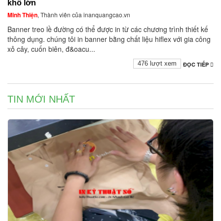
khổ lớn
Minh Thiện
, Thành viên của inanquangcao.vn
Banner treo lề đường có thể được in từ các chương trình thiết kế
thông dụng. chúng tôi in banner bằng chất liệu hiflex với gia công
xỏ cây, cuốn biên, đ&oacu...
476 lượt xem
ĐỌC TIẾP
TIN MỚI NHẤT