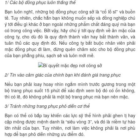
1/ Các bộ đồng phục luôn thắng thế
Bạn luôn nghĩ, những bộ đồng phục công sở là “cổ lỗ sĩ” và buồn
tẻ. Tuy nhiên, chắc hẳn bạn không muốn sếp và đồng nghiệp chú
ý tới điều gì khác ở bạn ngoài những phẩm chất đáng quý mà bạn
có trong công việc. Bởi vậy, hãy chú ý tới quy định về ăn mặc của
công ty, cho dù đó là quy định thành văn hay bất thành văn, và
tuân thủ các quy định đó. Nếu công ty bắt buộc nhân viên phải
mặc đồng phục đi làm, đừng quên chăm sóc cho bộ đồng phục
của bạn phẳng phiu, sạch sẽ và luôn mới mẻ.
2/ Tin vào cảm giác của chính bạn khi đánh giá trang phục
Nếu bạn phải loay hoay nhìn ngắm mình trước gương trong một
bộ trang phục suốt 15 phút để xác định xem bộ đó có ổn không,
thì có lẽ, đó không phải là một bộ trang phục mà bạn nên mặc.
3/ Tránh những trang phục phô diễn cơ thể
Bạn có thể có bắp tay khiến các lực sỹ thể hình phải ghen tị hay
cặp mông được mệnh danh là “siêu vòng 3”, và đó là niềm tự hào
lớn nhất của bạn. Tuy nhiên, nơi làm việc không phải là nơi phù
hợp để bạn phô diễn những ưu điểm đó.