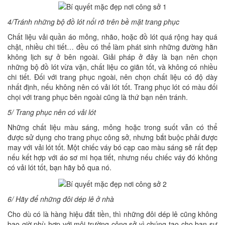
4/Tránh những bộ đồ lót nổi rõ trên bề mặt trang phục
Chất liệu vải quần áo mỏng, nhão, hoặc đồ lót quá rộng hay quá
chật, nhiều chi tiết… đều có thể làm phát sinh những đường hằn
không lịch sự ở bên ngoài. Giải pháp ở đây là bạn nên chọn
những bộ đồ lót vừa vặn, chất liệu co giãn tốt, và không có nhiều
chi tiết. Đối với trang phục ngoài, nên chọn chất liệu có độ dày
nhất định, nếu không nên có vải lót tốt. Trang phục lót có màu đối
chọi với trang phục bên ngoài cũng là thứ bạn nên tránh.
5/ Trang phục nên có vải lót
Những chất liệu màu sáng, mỏng hoặc trong suốt vẫn có thể
được sử dụng cho trang phục công sở, nhưng bắt buộc phải được
may với vải lót tốt. Một chiếc váy bó cạp cao màu sáng sẽ rất đẹp
nếu kết hợp với áo sơ mi họa tiết, nhưng nếu chiếc váy đó không
có vải lót tốt, bạn hãy bỏ qua nó.
6/ Hãy để những đôi dép lê ở nhà
Cho dù có là hàng hiệu đắt tiền, thì những đôi dép lê cũng không
bao giờ phù hợp với môi trường công sở vì chúng tạo cho bạn sự