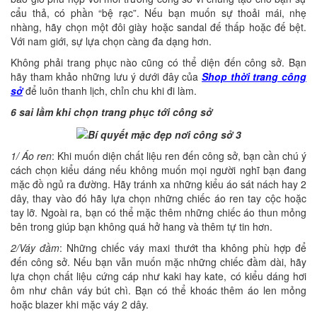
cẩu thả, có phần “bệ rạc”. Nếu bạn muốn sự thoải mái, nhẹ
nhàng, hãy chọn một đôi giày hoặc sandal đế thấp hoặc đế bệt.
Với nam giới, sự lựa chọn càng đa dạng hơn.
Không phải trang phục nào cũng có thể diện đến công sở. Bạn
hãy tham khảo những lưu ý dưới đây của
Shop thời trang công
sở
để luôn thanh lịch, chỉn chu khi đi làm.
6 sai lầm khi chọn trang phục tới công sở
1/ Áo ren
: Khi muốn diện chất liệu ren đến công sở, bạn cần chú ý
cách chọn kiểu dáng nếu không muốn mọi người nghĩ bạn đang
mặc đồ ngủ ra đường. Hãy tránh xa những kiểu áo sát nách hay 2
dây, thay vào đó hãy lựa chọn những chiếc áo ren tay cộc hoặc
tay lỡ. Ngoài ra, bạn có thể mặc thêm những chiếc áo thun mỏng
bên trong giúp bạn không quá hở hang và thêm tự tin hơn.
2/Váy đầm
: Những chiếc váy maxi thướt tha không phù hợp để
đến công sở. Nếu bạn vẫn muốn mặc những chiếc đầm dài, hãy
lựa chọn chất liệu cứng cáp như kaki hay kate, có kiểu dáng hơi
ôm như chân váy bút chì. Bạn có thể khoác thêm áo len mỏng
hoặc blazer khi mặc váy 2 dây.