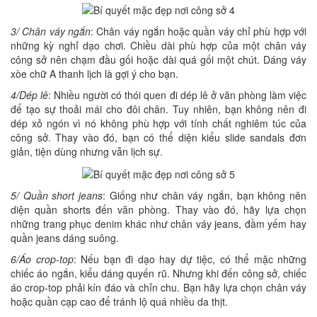
3/ Chân váy ngắn
: Chân váy ngắn hoặc quần váy chỉ phù hợp với
những kỳ nghỉ dạo chơi. Chiều dài phù hợp của một chân váy
công sở nên chạm đầu gối hoặc dài quá gối một chút. Dáng váy
xòe chữ A thanh lịch là gợi ý cho bạn.
4/Dép lê
: Nhiều người có thói quen đi dép lê ở văn phòng làm việc
để tạo sự thoải mái cho đôi chân. Tuy nhiên, bạn không nên đi
dép xỏ ngón vì nó không phù hợp với tính chất nghiêm túc của
công sở. Thay vào đó, bạn có thể diện kiểu slide sandals đơn
giản, tiện dùng nhưng vẫn lịch sự.
5/ Quần short jeans
: Giống như chân váy ngắn, bạn không nên
diện quần shorts đến văn phòng. Thay vào đó, hãy lựa chọn
những trang phục denim khác như chân váy jeans, đầm yếm hay
quần jeans dáng suông.
6/Áo crop-top
: Nếu bạn đi dạo hay dự tiệc, có thể mặc những
chiếc áo ngắn, kiểu dáng quyến rũ. Nhưng khi đến công sở, chiếc
áo crop-top phải kín đáo và chỉn chu. Bạn hãy lựa chọn chân váy
hoặc quần cạp cao để tránh lộ quá nhiều da thịt.