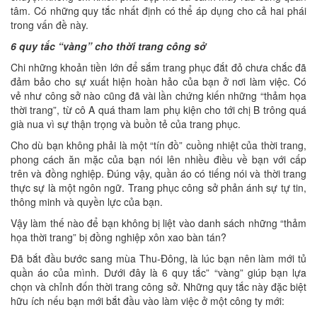
tâm. Có những quy tắc nhất định có thể áp dụng cho cả hai phái
trong vấn đề này.
6 quy tắc “vàng” cho thời trang công sở
Chi những khoản tiền lớn để sắm trang phục đắt đỏ chưa chắc đã
đảm bảo cho sự xuất hiện hoàn hảo của bạn ở nơi làm việc. Có
vẻ như công sở nào cũng đã vài lần chứng kiến những “thảm họa
thời trang”, từ cô A quá tham lam phụ kiện cho tới chị B trông quá
già nua vì sự thận trọng và buồn tẻ của trang phục.
Cho dù bạn không phải là một “tín đồ” cuồng nhiệt của thời trang,
phong cách ăn mặc của bạn nói lên nhiều điều về bạn với cấp
trên và đồng nghiệp. Đúng vậy, quần áo có tiếng nói và thời trang
thực sự là một ngôn ngữ. Trang phục công sở phản ánh sự tự tin,
thông minh và quyền lực của bạn.
Vậy làm thế nào để bạn không bị liệt vào danh sách những “thảm
họa thời trang” bị đồng nghiệp xôn xao bàn tán?
Đã bắt đầu bước sang mùa Thu-Đông, là lúc bạn nên làm mới tủ
quần áo của mình. Dưới đây là 6 quy tắc” “vàng” giúp bạn lựa
chọn và chỉnh đốn thời trang công sở. Những quy tắc này đặc biệt
hữu ích nếu bạn mới bắt đầu vào làm việc ở một công ty mới: