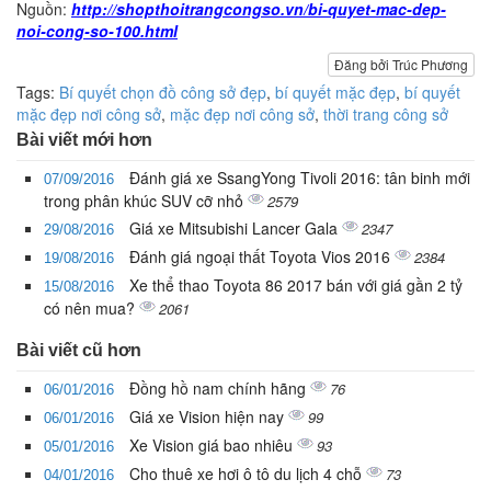
Nguồn:
http://shopthoitrangcongso.vn/bi-quyet-mac-dep-
noi-cong-so-100.html
Đăng bởi Trúc Phương
Tags:
Bí quyết chọn đồ công sở đẹp
,
bí quyết mặc đẹp
,
bí quyết
mặc đẹp nơi công sở
,
mặc đẹp nơi công sở
,
thời trang công sở
Bài viết mới hơn
Đánh giá xe SsangYong Tivoli 2016: tân binh mới
07/09/2016
trong phân khúc SUV cỡ nhỏ
2579
Giá xe Mitsubishi Lancer Gala
2347
29/08/2016
Đánh giá ngoại thất Toyota Vios 2016
2384
19/08/2016
Xe thể thao Toyota 86 2017 bán với giá gần 2 tỷ
15/08/2016
có nên mua?
2061
Bài viết cũ hơn
Đồng hồ nam chính hãng
76
06/01/2016
Giá xe Vision hiện nay
99
06/01/2016
Xe Vision giá bao nhiêu
93
05/01/2016
Cho thuê xe hơi ô tô du lịch 4 chỗ
73
04/01/2016