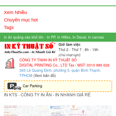
Xem Nhiều
Chuyên mục hot
Tags
In ấn quảng cáo khổ lớn - In PP, In Hiflex, In Decal, In canvas
Giờ làm việc
Thứ 2 - Thứ 7 : 8h - 19h
(Chủ nhật nghỉ)
CÔNG TY TNHH IN KỸ THUẬT SỐ
DIGITAL PRINTING Co., LTD
Tax / MST: 0310 989 626
365 Lê Quang Định, phường 5, quận Bình Thạnh,
TPHCM
(Xem bản đồ)
Car Parking
IN KTS - CÔNG TY IN ẤN - IN NHANH GIÁ RẺ