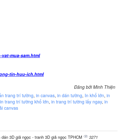
o-vat-mua-sam.html
ong-tin-huu-ich.html
Đăng bởi Minh Thiện
ấn trang trí tường
,
in canvas
,
in dán tường
,
In khổ lớn
,
in
in trang trí tường khổ lớn
,
in trang trí tường lấy ngay
,
in
vải canvas
h dán 3D giả ngọc - tranh 3D giả ngọc TPHCM
3271