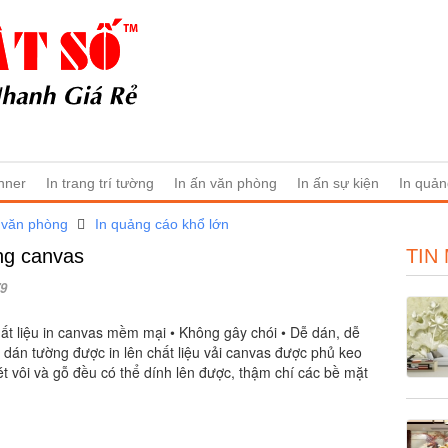
nner
In trang trí tường
In ấn văn phòng
In ấn sự kiện
In quản
 văn phòng
In quảng cáo khổ lớn
ng canvas
TIN
9
ất liệu in canvas mềm mại • Không gây chói • Dễ dán, dễ
 dán tường được in lên chất liệu vải canvas được phủ keo
 vôi và gỗ đều có thể dính lên được, thậm chí các bề mặt