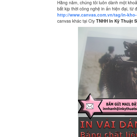
Hằng năm, chúng tôi luôn dành một khoả
bắt kịp thời công nghệ in ấn hiện đại, từ
http://www.canvas.com.vn/tag/in-kho-
canvas khác tại Cty
TNHH In Kỹ Thuật Số