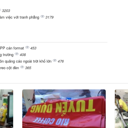
3203
làm việc với tranh phẳng
3179
g PP cán format
453
ng trường
408
rôn quảng cáo ngoài trời khổ lớn
476
treo cột đèn
365