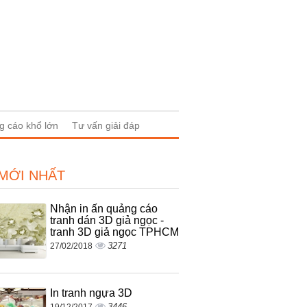
g cáo khổ lớn
Tư vấn giải đáp
 MỚI NHẤT
Nhận in ấn quảng cáo
tranh dán 3D giả ngọc -
tranh 3D giả ngọc TPHCM
3271
27/02/2018
In tranh ngựa 3D
3446
19/12/2017