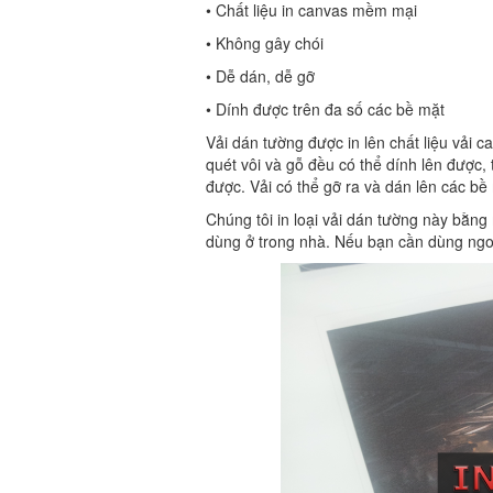
• Chất liệu in canvas mềm mại
• Không gây chói
• Dễ dán, dễ gỡ
• Dính được trên đa số các bề mặt
Vải dán tường được in lên chất liệu vải
quét vôi và gỗ đều có thể dính lên được,
được. Vải có thể gỡ ra và dán lên các bề
Chúng tôi in loại vải dán tường này bằng
dùng ở trong nhà. Nếu bạn cần dùng ngoài