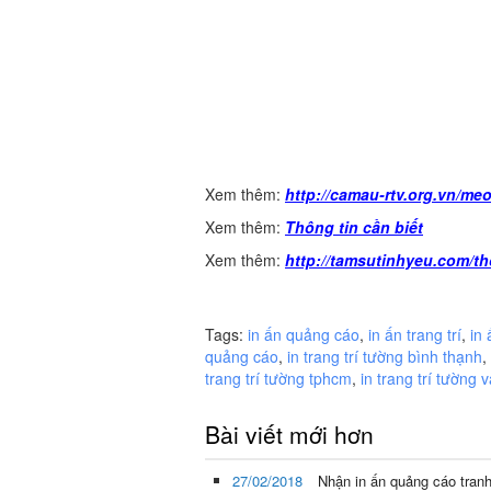
Xem thêm:
http://camau-rtv.org.vn/me
Xem thêm:
Thông tin cần biết
Xem thêm:
http://tamsutinhyeu.com/th
Tags:
in ấn quảng cáo
,
in ấn trang trí
,
in 
quảng cáo
,
in trang trí tường bình thạnh
,
trang trí tường tphcm
,
in trang trí tường 
Bài viết mới hơn
27/02/2018
Nhận in ấn quảng cáo tran