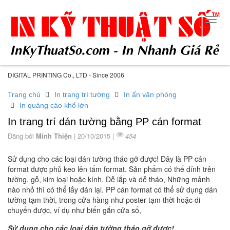
Toggl
navig
DIGITAL PRINTING Co., LTD - Since 2006
Trang chủ
In trang trí tường
In ấn văn phòng
In quảng cáo khổ lớn
In trang trí dán tường bằng PP cán format
Đăng bởi
Minh Thiện
| 20/10/2015 |
454
Sử dụng cho các loại dán tường tháo gỡ được! Đây là PP cán
format được phủ keo lên tấm format. Sản phẩm có thể dính trên
tường, gỗ, kim loại hoặc kính. Dễ lắp và dễ tháo, Những mảnh
nào nhỏ thì có thể lấy dán lại. PP cán format có thể sử dụng dán
tường tạm thời, trong cửa hàng như poster tạm thời hoặc di
chuyển được, ví dụ như biển gắn cửa sổ,
Sử dụng cho các loại dán tường tháo gỡ được!