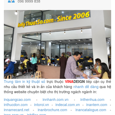
096 9999 838
Trung tâm in kỹ thuật số
trực thuộc
VINA
DEIGN
tiếp cận cụ thể
nhu cầu thiết kế và in ấn của khách hàng
nhanh dễ dàng
qua hệ
thống website chuyên biệt cho thị trường ngách ngành in:
inquangcao.com
-
innhanh.com.vn
-
inthenhua.com
-
inthucdon.com
-
intoroi.vn
-
indecal.com.vn
-
inantem.com
-
innamecard.net
-
inanbrochure.com
-
inancatalogue.com
-
inpp.com.vn
-
inhiflex.com