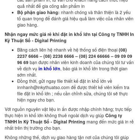
quả nhất để gia công sản phẩm in
Bộ phận giao hàng:
nhanh chóng và thân thiện là 2 yếu
tố quan trọng để đánh giá hiệu quả làm việc của nhân viên
giao hàng.
Nhận ngay mức giá rẻ khi đặt in khổ lớn tại Công ty TNHH In
Kỹ Thuật Số - Digital Printing
Bằng cách liên hệ nhanh về hệ thống số điện thoại
(08)
2237 6666 – (08) 2238 6666 – (08) 224 66666 – 09 09 09
96 69
bạn được nhân viên kinh doanh của chúng tôi tư vấn
về dịch vụ
in khổ lớn
, báo giá in khổ lớn trong thời gian
sớm nhất.
Đồng thời, gửi ngay file thiết kế đặt in khổ lớn về
innhanh@inkythuatso.com để được thiết kế viên kiểm tra
file đặt in khổ lớn ; nếu cần chỉnh sửa, chúng tôi sẽ thực
hiện ngay cho bạn.
Với nguồn nguyên vật liệu in ấn được nhập chính hãng; trực tiếp
thực hiện in khổ lớn không thuê ngoài dịch vụ giúp
Công ty
TNHH In Kỹ Thuật Số - Digital Printing
mang đến mức giá in rẻ
nhất trên thị trường cho bạn.
Không những thế, dịch vụ giao hàng tận nơi của chúng tôi giúp