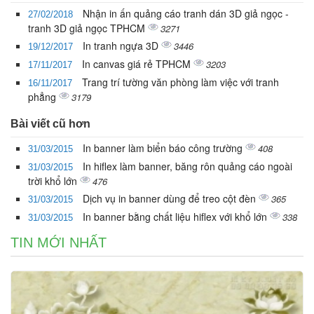
Nhận in ấn quảng cáo tranh dán 3D giả ngọc -
27/02/2018
tranh 3D giả ngọc TPHCM
3271
In tranh ngựa 3D
3446
19/12/2017
In canvas giá rẻ TPHCM
3203
17/11/2017
Trang trí tường văn phòng làm việc với tranh
16/11/2017
phẳng
3179
Bài viết cũ hơn
In banner làm biển báo công trường
408
31/03/2015
In hiflex làm banner, băng rôn quảng cáo ngoài
31/03/2015
trời khổ lớn
476
Dịch vụ in banner dùng để treo cột đèn
365
31/03/2015
In banner bằng chất liệu hiflex với khổ lớn
338
31/03/2015
TIN MỚI NHẤT