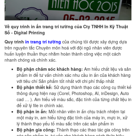
Về quy trình in ấn trang trí tường của Cty TNHH In Kỹ Thuật
Số - Digital Printing
Quy trình
in trang trí tường
của chúng tôi được xây dựng dựa
trên nguyên tắc Chuyên môn hoá với đội ngũ nhân viên được
huấn luyện thuần thục nhằm hoàn thành công việc một cách
nhanh chóng và chính xác.
Bộ phận chăm sóc khách hàng:
Am hiểu chất liệu và sản
phẩm in để tư vấn chính xác nhu cầu in ấn của khách hàng
với tiêu chí Sản phẩm tốt nhất với chi phí thấp nhất
Bộ phận thiết kế:
Sử dụng thành thạo các công cụ thiết kế
thông dụng hiện nay (Corel, Photoshop, AI, inDesign, Auto
cad … ). Am hiểu về màu sắc, đặc tính của từng chất liệu in
để xử lý file in chính xác.
Bộ phận in ấn:
Mỗi nhân viên in ấn chịu trách nhiệm tại
một máy in, am hiểu từng đặc tính của máy in, mực in, xử
lý thành thạo yếu tố màu sắc trên các sản phẩm in
Bộ phận gia công:
Thành thạo các thao tác gia công trên
các sản phẩm in, tư vấn cho khách hàng cách thức hiệu