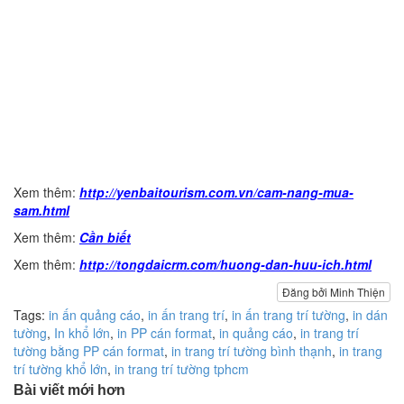
Xem thêm:
http://yenbaitourism.com.vn/cam-nang-mua-
sam.html
Xem thêm:
Cần biết
Xem thêm:
http://tongdaicrm.com/huong-dan-huu-ich.html
Đăng bởi Minh Thiện
Tags:
in ấn quảng cáo
,
in ấn trang trí
,
in ấn trang trí tường
,
in dán
tường
,
In khổ lớn
,
in PP cán format
,
in quảng cáo
,
in trang trí
tường bằng PP cán format
,
in trang trí tường bình thạnh
,
in trang
trí tường khổ lớn
,
in trang trí tường tphcm
Bài viết mới hơn