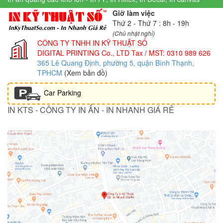
Giờ làm việc
Thứ 2 - Thứ 7 : 8h - 19h
(Chủ nhật nghỉ)
CÔNG TY TNHH IN KỸ THUẬT SỐ
DIGITAL PRINTING Co., LTD
Tax / MST: 0310 989 626
365 Lê Quang Định, phường 5, quận Bình Thạnh,
TPHCM
(Xem bản đồ)
Car Parking
IN KTS - CÔNG TY IN ẤN - IN NHANH GIÁ RẺ